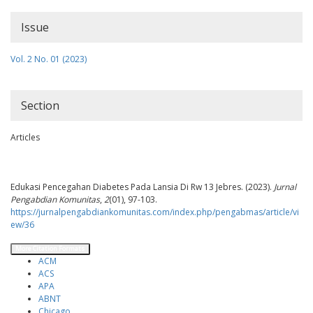
Issue
Vol. 2 No. 01 (2023)
Section
Articles
How to Cite
Edukasi Pencegahan Diabetes Pada Lansia Di Rw 13 Jebres. (2023).
Jurnal
Pengabdian Komunitas
,
2
(01), 97-103.
https://jurnalpengabdiankomunitas.com/index.php/pengabmas/article/vi
ew/36
More Citation Formats
ACM
ACS
APA
ABNT
Chicago