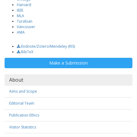
Harvard
IEEE
MLA
Turabian
Vancouver
AMA
Download Citation
Endnote/Zotero/Mendeley (RIS)
BibTeX
Make
Make a Submission
a
Submission
About
Aims and Scope
Editorial Team
Publication Ethics
Visitor Statistics