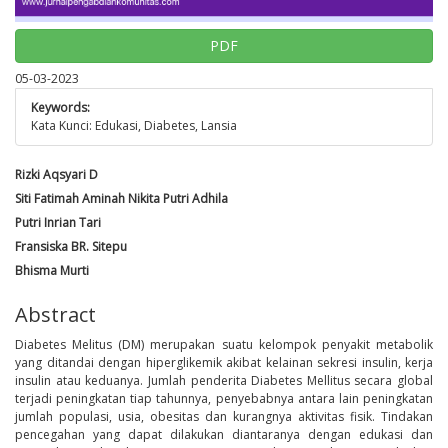
PDF
05-03-2023
Keywords:
Kata Kunci: Edukasi, Diabetes, Lansia
Rizki Aqsyari D
Siti Fatimah Aminah Nikita Putri Adhila
Putri Inrian Tari
Fransiska BR. Sitepu
Bhisma Murti
Abstract
Diabetes Melitus (DM) merupakan suatu kelompok penyakit metabolik
yang ditandai dengan hiperglikemik akibat kelainan sekresi insulin, kerja
insulin atau keduanya. Jumlah penderita Diabetes Mellitus secara global
terjadi peningkatan tiap tahunnya, penyebabnya antara lain peningkatan
jumlah populasi, usia, obesitas dan kurangnya aktivitas fisik. Tindakan
pencegahan yang dapat dilakukan diantaranya dengan edukasi dan