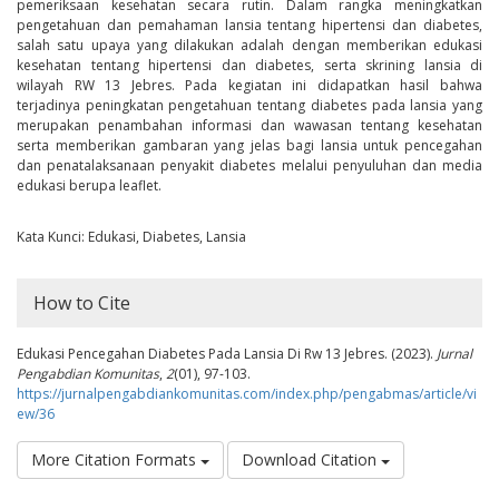
pemeriksaan kesehatan secara rutin. Dalam rangka meningkatkan
pengetahuan dan pemahaman lansia tentang hipertensi dan diabetes,
salah satu upaya yang dilakukan adalah dengan memberikan edukasi
kesehatan tentang hipertensi dan diabetes, serta skrining lansia di
wilayah RW 13 Jebres. Pada kegiatan ini didapatkan hasil bahwa
terjadinya peningkatan pengetahuan tentang diabetes pada lansia yang
merupakan penambahan informasi dan wawasan tentang kesehatan
serta memberikan gambaran yang jelas bagi lansia untuk pencegahan
dan penatalaksanaan penyakit diabetes melalui penyuluhan dan media
edukasi berupa leaflet.
Kata Kunci: Edukasi, Diabetes, Lansia
##plugins.themes.bootstrap3.article.details
How to Cite
Edukasi Pencegahan Diabetes Pada Lansia Di Rw 13 Jebres. (2023).
Jurnal
Pengabdian Komunitas
,
2
(01), 97-103.
https://jurnalpengabdiankomunitas.com/index.php/pengabmas/article/vi
ew/36
More Citation Formats
Download Citation