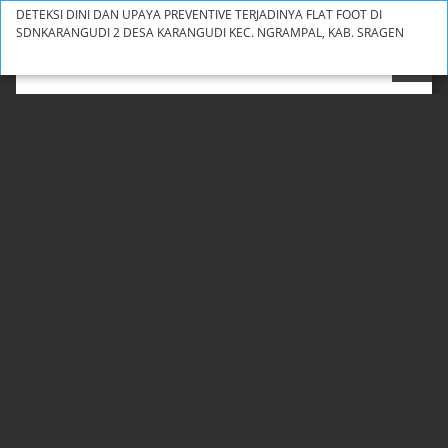
Return
DETEKSI DINI DAN UPAYA PREVENTIVE TERJADINYA FLAT FOOT DI
to
SDNKARANGUDI 2 DESA KARANGUDI KEC. NGRAMPAL, KAB. SRAGEN
Issue
Do
Details
Download
PD