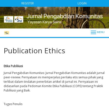
##plugins.themes.bootstrap3.accessible_menu.main_navigation##
REGISTER
LOGIN
##plugins.themes.bootstrap3.accessible_menu.main_content##
##plugins.themes.bootstrap3.accessible_menu.sidebar##
Toggle
navigati
Publication Ethics
Etika Publikasi
Jurnal Pengabdian Komunitas: Jurnal Pengabdian Komunitas adalah jurnal
peer-review. Pernyataan ini memperjelas perilaku etis semua pihak yang
terlibat dalam tindakan penerbitan artikel di jurnal ini. Pernyataan ini
didasarkan pada Pedoman Komite Etika Publikasi (COPE) tentang Praktik
Publikasi yang Baik.
Tugas Penulis