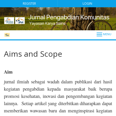
##plugins.themes.bootstrap3.accessible_menu.main_navigation##
REGISTER
LOGIN
##plugins.themes.bootstrap3.accessible_menu.main_content##
##plugins.themes.bootstrap3.accessible_menu.sidebar##
Toggle
navigati
Aims and Scope
Aim
jurnal ilmiah sebagai wadah dalam publikasi dari hasil
kegiatan pengabdian kepada masyarakat baik berupa
promosi kesehatan, inovasi dan pengembangan kegiatan
lainnya. Setiap artikel yang diterbitkan diharapkan dapat
memberikan wawasan baru dan menginspirasi kegiatan